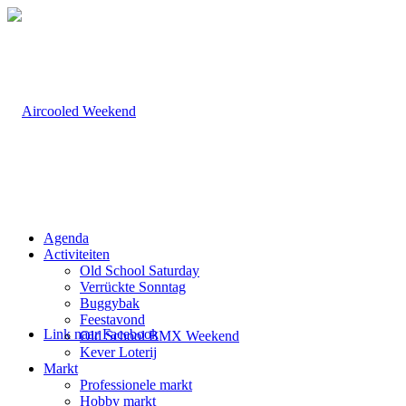
Agenda
Activiteiten
Old School Saturday
Verrückte Sonntag
Buggybak
Feestavond
Link naar Facebook
Old School BMX Weekend
Kever Loterij
Markt
Professionele markt
Hobby markt