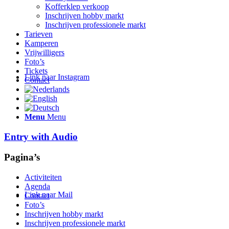
Kofferklep verkoop
Inschrijven hobby markt
Inschrijven professionele markt
Tarieven
Kamperen
Vrijwilligers
Foto’s
Tickets
Link naar Instagram
Contact
Menu
Menu
Entry with Audio
Pagina’s
Activiteiten
Agenda
Link naar Mail
Contact
Foto’s
Inschrijven hobby markt
Inschrijven professionele markt